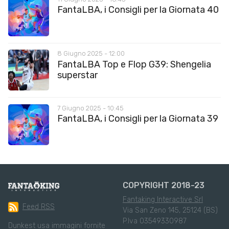
FantaLBA, i Consigli per la Giornata 40
8 Giugno 2025 - 12:00
FantaLBA Top e Flop G39: Shengelia
superstar
7 Giugno 2025 - 10:45
FantaLBA, i Consigli per la Giornata 39
COPYRIGHT 2018-23
Fantaking Interactive Srl
Feed RSS
Via San Zeno 145, 25124 (BS)
P.Iva 03549330987
Dunkest usa immagini fornite