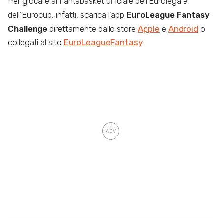
Per giocare al Fantabasket ufficiale dell’Eurolega e
dell’Eurocup, infatti, scarica l’app
EuroLeague Fantasy
Challenge
direttamente dallo store
Apple
e
Android
o
collegati al sito
EuroLeagueFantasy
.