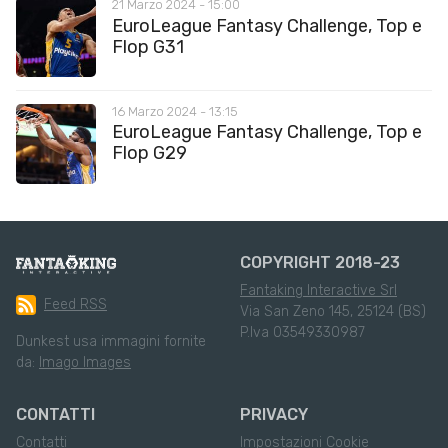
21 Marzo 2024 - 15:00
EuroLeague Fantasy Challenge, Top e
Flop G31
16 Marzo 2024 - 13:15
EuroLeague Fantasy Challenge, Top e
Flop G29
COPYRIGHT 2018-23
Fantaking Interactive Srl
Feed RSS
Via San Zeno 145, 25124 (BS)
P.Iva 03549330987
Dunkest usa immagini fornite
da:
Imago Images
CONTATTI
PRIVACY
Contatti
Impostazioni Cookie