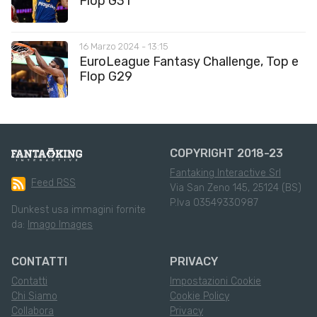
Flop G31
16 Marzo 2024 - 13:15
EuroLeague Fantasy Challenge, Top e
Flop G29
COPYRIGHT 2018-23
Fantaking Interactive Srl
Feed RSS
Via San Zeno 145, 25124 (BS)
P.Iva 03549330987
Dunkest usa immagini fornite
da:
Imago Images
CONTATTI
PRIVACY
Contatti
Impostazioni Cookie
Chi Siamo
Cookie Policy
Collabora
Privacy