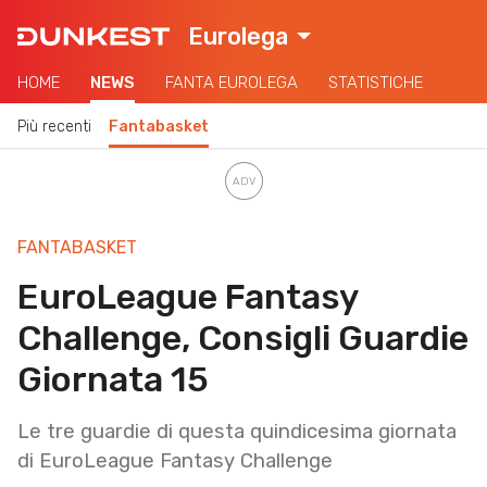
Eurolega
HOME
NEWS
FANTA EUROLEGA
STATISTICHE
Più recenti
Fantabasket
FANTABASKET
EuroLeague Fantasy
Challenge, Consigli Guardie
Giornata 15
Le tre guardie di questa quindicesima giornata
di EuroLeague Fantasy Challenge