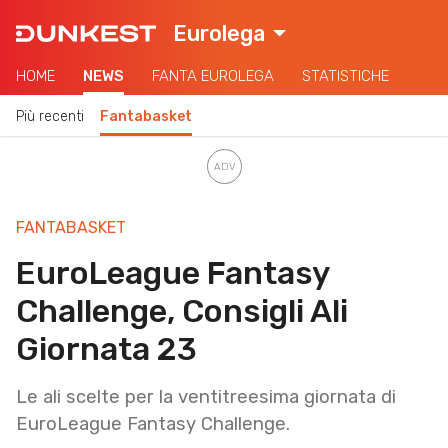
Eurolega
HOME
NEWS
FANTA EUROLEGA
STATISTICHE
Più recenti
Fantabasket
FANTABASKET
EuroLeague Fantasy
Challenge, Consigli Ali
Giornata 23
Le ali scelte per la ventitreesima giornata di
EuroLeague Fantasy Challenge.