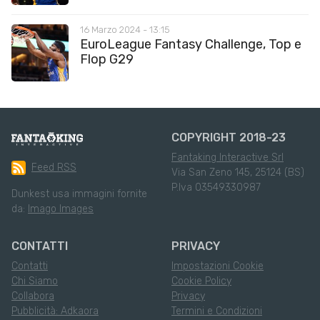
16 Marzo 2024 - 13:15
EuroLeague Fantasy Challenge, Top e
Flop G29
COPYRIGHT 2018-23
Fantaking Interactive Srl
Feed RSS
Via San Zeno 145, 25124 (BS)
P.Iva 03549330987
Dunkest usa immagini fornite
da:
Imago Images
CONTATTI
PRIVACY
Contatti
Impostazioni Cookie
Chi Siamo
Cookie Policy
Collabora
Privacy
Pubblicità: Adkaora
Termini e Condizioni