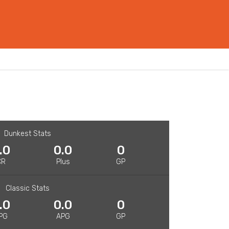
Dunkest Stats
.0
0.0
0
CR
Plus
GP
Classic Stats
.0
0.0
0
PG
APG
GP