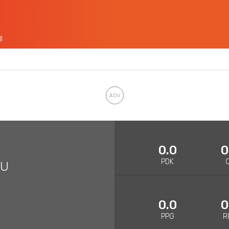
I
0.0
0
PDK
LU
0.0
0
PPG
R