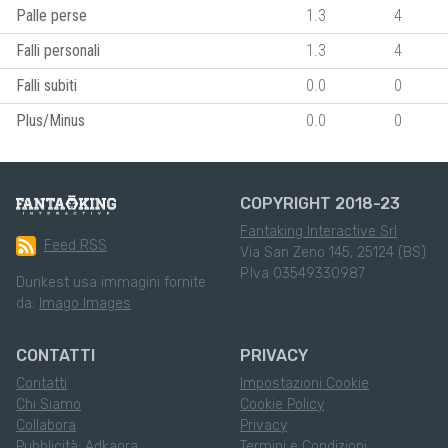
Palle perse
1.3
4
Falli personali
1.3
4
Falli subiti
0.0
0
Plus/Minus
0.0
0
COPYRIGHT 2018-23
Fantaking Interactive Srl
Feed RSS
Via San Zeno 145, 25124 (BS)
P.Iva 03549330987
Dunkest usa immagini fornite
da:
Imago Images
CONTATTI
PRIVACY
Contatti
Impostazioni Cookie
Chi Siamo
Cookie Policy
Collabora
Privacy
Pubblicità: Adkaora
Termini e Condizioni