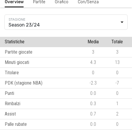
Overview
Partite
Grafico
Con/Senza
Season 23/24
Statistiche
Media
Totale
Partite giocate
3
3
Minuti giocati
4.3
13
Titolare
0
0
PDK (stagione NBA)
-2.3
-7
Punti
0.0
0
Rimbalzi
0.3
1
Assist
0.7
2
Palle rubate
0.0
0