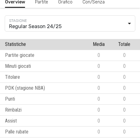
Overview
Partite
Grafico
Con/Senza
Regular Season 24/25
Statistiche
Media
Totale
Partite giocate
0
0
Minuti giocati
0
0
Titolare
0
0
PDK (stagione NBA)
0
0
Punti
0
0
Rimbalzi
0
0
Assist
0
0
Palle rubate
0
0