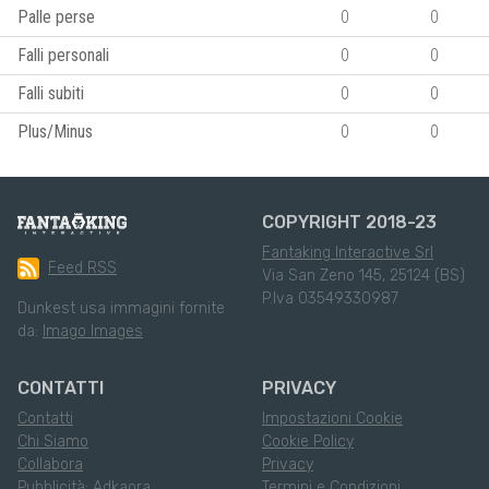
Palle perse
0
0
Falli personali
0
0
Falli subiti
0
0
Plus/Minus
0
0
COPYRIGHT 2018-23
Fantaking Interactive Srl
Feed RSS
Via San Zeno 145, 25124 (BS)
P.Iva 03549330987
Dunkest usa immagini fornite
da:
Imago Images
CONTATTI
PRIVACY
Contatti
Impostazioni Cookie
Chi Siamo
Cookie Policy
Collabora
Privacy
Pubblicità: Adkaora
Termini e Condizioni