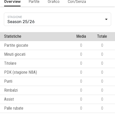
Overview
Partite
Grafico
Con/Senza
Season 25/26
Statistiche
Media
Totale
Partite giocate
0
0
Minuti giocati
0
0
Titolare
0
0
PDK (stagione NBA)
0
0
Punti
0
0
Rimbalzi
0
0
Assist
0
0
Palle rubate
0
0