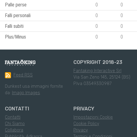
Palle perse
0
0
Falli personali
0
0
Falli subiti
0
0
Plus/Minus
0
0
COPYRIGHT 2018-23
Fantaking Interactive Srl
Feed RSS
Via San Zeno 145, 25124 (BS)
P.Iva 03549330987
Dunkest usa immagini fornite
da:
Imago Images
CONTATTI
PRIVACY
Contatti
Impostazioni Cookie
Chi Siamo
Cookie Policy
Collabora
Privacy
Pubblicità: Adkaora
Termini e Condizioni