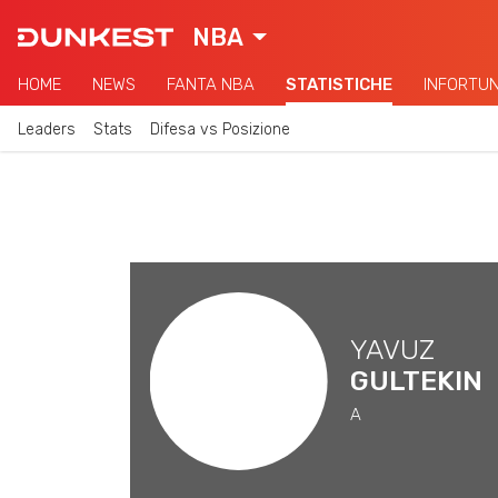
NBA
HOME
NEWS
FANTA NBA
STATISTICHE
INFORTUN
Leaders
Stats
Difesa vs Posizione
YAVUZ
GULTEKIN
A