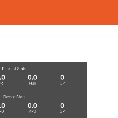
Dunkest Stats
.0
0.0
0
CR
Plus
GP
Classic Stats
.0
0.0
0
PG
APG
GP