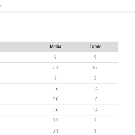
a
Media
Totale
9
9
7.4
67
2
2
1.6
14
2.0
18
1.6
14
0.2
2
0.1
1