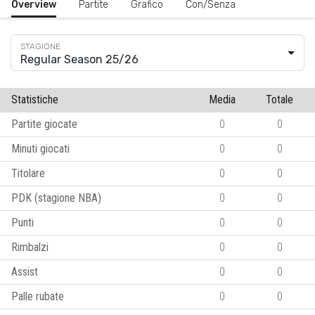
Overview
Partite
Grafico
Con/Senza
Regular Season 25/26
Statistiche
Media
Totale
Partite giocate
0
0
Minuti giocati
0
0
Titolare
0
0
PDK (stagione NBA)
0
0
Punti
0
0
Rimbalzi
0
0
Assist
0
0
Palle rubate
0
0