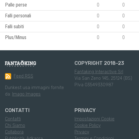
Palle perse
0
0
Falli personali
0
0
Falli subiti
0
0
Plus/Minus
0
0
COPYRIGHT 2018-23
Fantaking Interactive Srl
Feed RSS
Via San Zeno 145, 25124 (BS)
P.Iva 03549330987
Dunkest usa immagini fornite
da:
Imago Images
CONTATTI
PRIVACY
Contatti
Impostazioni Cookie
Chi Siamo
Cookie Policy
Collabora
Privacy
Pubblicità: Adkaora
Termini e Condizioni