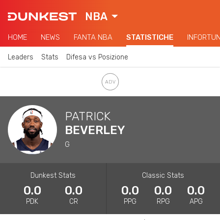
NBA
HOME
NEWS
FANTA NBA
STATISTICHE
INFORTUN
Leaders
Stats
Difesa vs Posizione
PATRICK
BEVERLEY
G
Dunkest Stats
Classic Stats
0.0
0.0
0.0
0.0
0.0
PDK
CR
PPG
RPG
APG