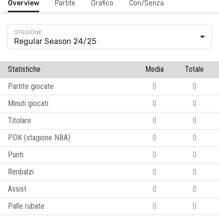
Overview
Partite
Grafico
Con/Senza
Regular Season 24/25
Statistiche
Media
Totale
Partite giocate
0
0
Minuti giocati
0
0
Titolare
0
0
PDK (stagione NBA)
0
0
Punti
0
0
Rimbalzi
0
0
Assist
0
0
Palle rubate
0
0