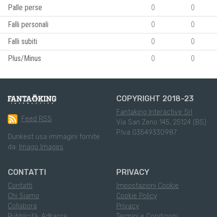
Palle perse
0
0
Falli personali
0
0
Falli subiti
0
0
Plus/Minus
0
0
COPYRIGHT 2018-23
Fantaking Interactive Srl
Feed RSS
Via San Zeno 145, 25124 (BS)
P.Iva 03549330987
Dunkest usa immagini fornite
da:
Imago Images
CONTATTI
PRIVACY
Contatti
Impostazioni Cookie
Chi Siamo
Cookie Policy
Collabora
Privacy
Pubblicità: Adkaora
Termini e Condizioni