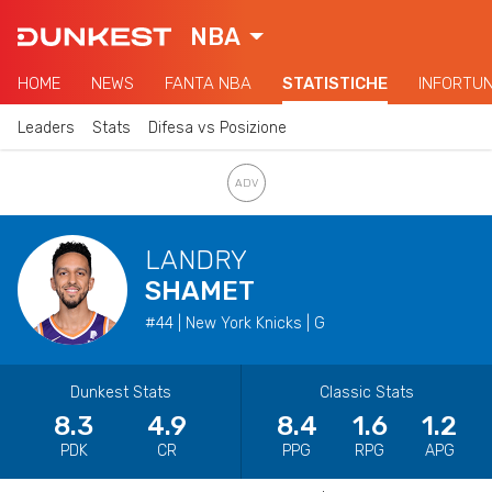
NBA
HOME
NEWS
FANTA NBA
STATISTICHE
INFORTUN
Leaders
Stats
Difesa vs Posizione
LANDRY
SHAMET
#44 | New York Knicks | G
Dunkest Stats
Classic Stats
8.3
4.9
8.4
1.6
1.2
PDK
CR
PPG
RPG
APG