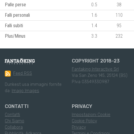
Palle perse
0.5
38
Falli personali
1.6
110
Falli subiti
1.4
95
Plus/Minus
3.3
232
COPYRIGHT 2018-23
Fantaking Interactive Srl
Feed RSS
Via San Zeno 145, 25124 (BS)
P.Iva 03549330987
Dunkest usa immagini fornite
da:
Imago Images
CONTATTI
PRIVACY
Contatti
Impostazioni Cookie
Chi Siamo
Cookie Policy
Collabora
Privacy
Pubblicità: Adkaora
Termini e Condizioni