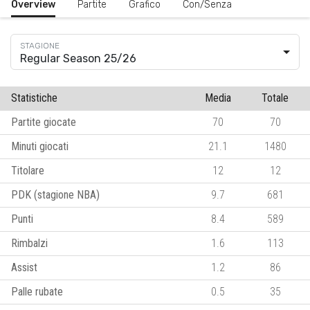
Overview
Partite
Grafico
Con/Senza
Regular Season 25/26
Statistiche
Media
Totale
Partite giocate
70
70
Minuti giocati
21.1
1480
Titolare
12
12
PDK (stagione NBA)
9.7
681
Punti
8.4
589
Rimbalzi
1.6
113
Assist
1.2
86
Palle rubate
0.5
35