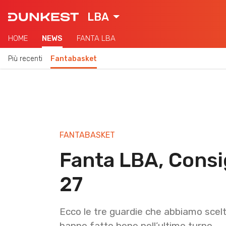
LBA
HOME
NEWS
FANTA LBA
Più recenti
Fantabasket
FANTABASKET
Fanta LBA, Consi
27
Ecco le tre guardie che abbiamo scel
hanno fatto bene nell’ultimo turno