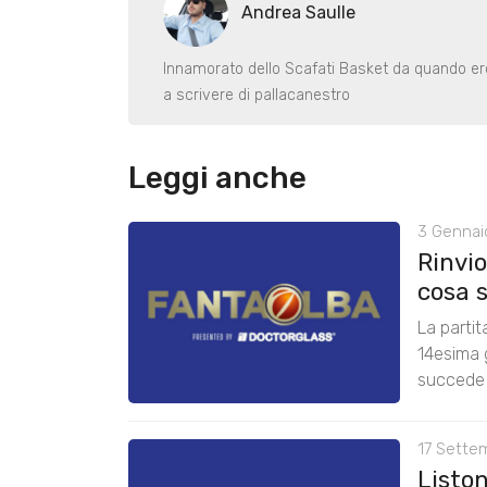
Andrea Saulle
Innamorato dello Scafati Basket da quando er
a scrivere di pallacanestro
Leggi anche
3 Gennai
Rinvio
cosa 
La partit
14esima g
succede
17 Sette
Listo