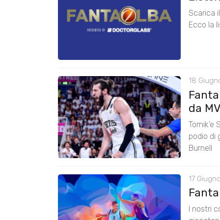
Scarica 
Ecco la l
18 Giugn
Fanta
da M
Tornik’e 
podio di
Burnell
17 Giugno
FantaL
I nostri 