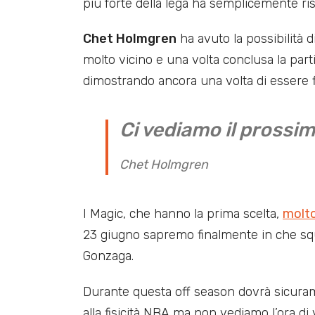
più forte della lega ha semplicemente ris
Chet Holmgren
ha avuto la possibilità d
molto vicino e una volta conclusa la par
dimostrando ancora una volta di essere f
Ci vediamo il prossi
Chet Holmgren
I Magic, che hanno la prima scelta,
molt
23 giugno sapremo finalmente in che squ
Gonzaga.
Durante questa off season dovrà sicurame
alla fisicità NBA ma non vediamo l’ora di 