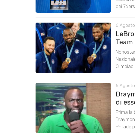
dei 76er
6 Agosto
LeBro
Team 
Nonostan
Nazional
Olimpiad
5 Agosto
Draym
di ess
Prima la 
Draymond
Philadelp