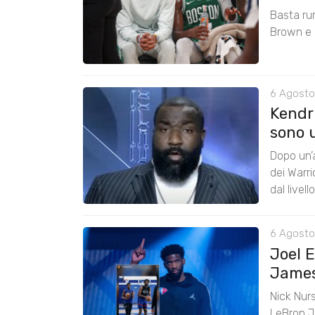
Basta ru
Brown e r
6 Agosto
Kendri
sono u
Dopo un’a
dei Warr
dal livel
6 Agosto
Joel 
James:
Nick Nurs
LeBron J