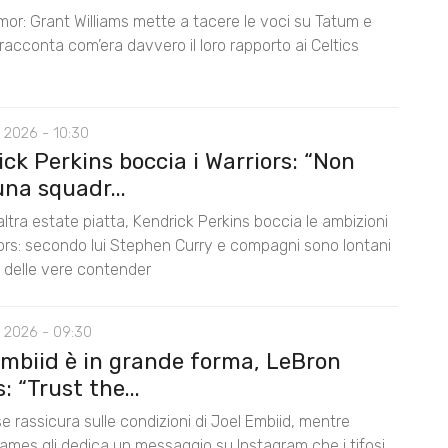
mor: Grant Williams mette a tacere le voci su Tatum e
acconta com’era davvero il loro rapporto ai Celtics
 2026 - 10:30
ck Perkins boccia i Warriors: “Non
na squadr...
ltra estate piatta, Kendrick Perkins boccia le ambizioni
iors: secondo lui Stephen Curry e compagni sono lontani
lo delle vere contender
 2026 - 09:30
Embiid è in grande forma, LeBron
 “Trust the...
e rassicura sulle condizioni di Joel Embiid, mentre
ames gli dedica un messaggio su Instagram che i tifosi