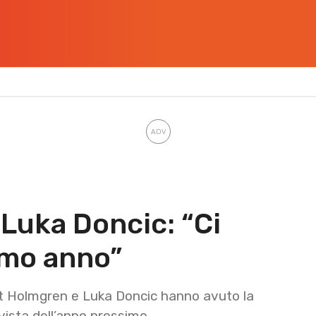
Luka Doncic: “Ci
imo anno”
et Holmgren e Luka Doncic hanno avuto la
 vista dell’anno prossimo