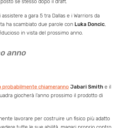
posto se stesso dopo il draft.
i assistere a gara 5 tra Dallas e i Warriors da
tita ha scambiato due parole con
Luka Doncic
,
iducioso in vista del prossimo anno.
mo anno
o probabilmente chiameranno
Jabari Smith
e il
adra giocherà l’anno prossimo il prodotto di
nte lavorare per costruire un fisico più adatto
vedere tutte le sue abilità, magari proprio contro