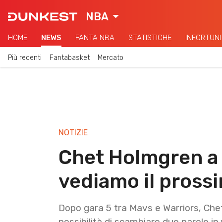
NBA
HOME
NEWS
FANTA NBA
STATISTICHE
INFORTUNI
Più recenti
Fantabasket
Mercato
NOTIZIE
Chet Holmgren a 
vediamo il pross
Dopo gara 5 tra Mavs e Warriors, Ch
possibilità di scambiare due parole in