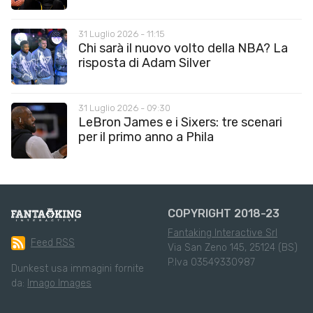
31 Luglio 2026 - 11:15
Chi sarà il nuovo volto della NBA? La
risposta di Adam Silver
31 Luglio 2026 - 09:30
LeBron James e i Sixers: tre scenari
per il primo anno a Phila
COPYRIGHT 2018-23
Fantaking Interactive Srl
Feed RSS
Via San Zeno 145, 25124 (BS)
P.Iva 03549330987
Dunkest usa immagini fornite
da:
Imago Images