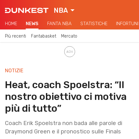
NBA
HOME
NEWS
FANTA NBA
STATISTICHE
INFORTUNI
Più recenti
Fantabasket
Mercato
NOTIZIE
Heat, coach Spoelstra: “Il
nostro obiettivo ci motiva
più di tutto”
Coach Erik Spoelstra non bada alle parole di
Draymond Green e il pronostico sulle Finals