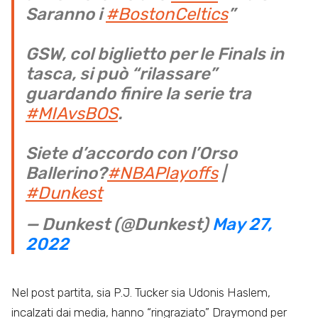
Saranno i
#BostonCeltics
”
GSW, col biglietto per le Finals in
tasca, si può “rilassare”
guardando finire la serie tra
#MIAvsBOS
.
Siete d’accordo con l’Orso
Ballerino?
#NBAPlayoffs
|
#Dunkest
— Dunkest (@Dunkest)
May 27,
2022
Nel post partita, sia P.J. Tucker sia Udonis Haslem,
incalzati dai media, hanno “ringraziato” Draymond per