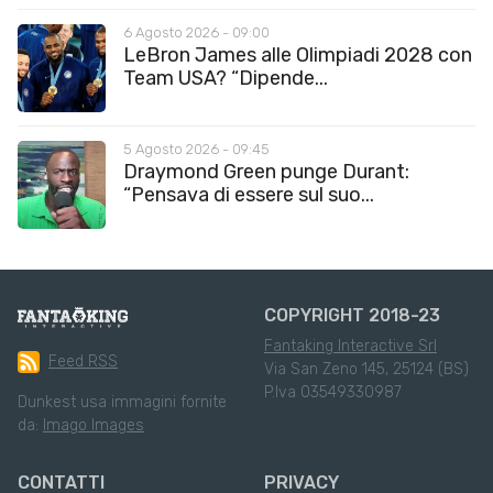
6 Agosto 2026 - 09:00
LeBron James alle Olimpiadi 2028 con
Team USA? “Dipende...
5 Agosto 2026 - 09:45
Draymond Green punge Durant:
“Pensava di essere sul suo...
COPYRIGHT 2018-23
Fantaking Interactive Srl
Feed RSS
Via San Zeno 145, 25124 (BS)
P.Iva 03549330987
Dunkest usa immagini fornite
da:
Imago Images
CONTATTI
PRIVACY