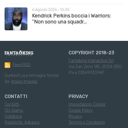
6 Agosto 2026 - 10:30
Kendrick Perkins boccia i Warriors:
“Non sono una squadr...
COPYRIGHT 2018-23
Fantaking Interactive Srl
Feed RSS
Via San Zeno 145, 25124 (BS)
P.Iva 03549330987
Dunkest usa immagini fornite
da:
Imago Images
CONTATTI
PRIVACY
Contatti
Impostazioni Cookie
Chi Siamo
Cookie Policy
Collabora
Privacy
Pubblicità: Adkaora
Termini e Condizioni