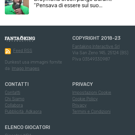
“Pensava di essere sul suo...
COPYRIGHT 2018-23
Fantaking Interactive Srl
Feed RSS
Via San Zeno 145, 25124 (BS)
P.Iva 03549330987
Dunkest usa immagini fornite
da:
Imago Images
CONTATTI
PRIVACY
Contatti
Impostazioni Cookie
Chi Siamo
Cookie Policy
Collabora
Privacy
Pubblicità: Adkaora
Termini e Condizioni
ELENCO GIOCATORI