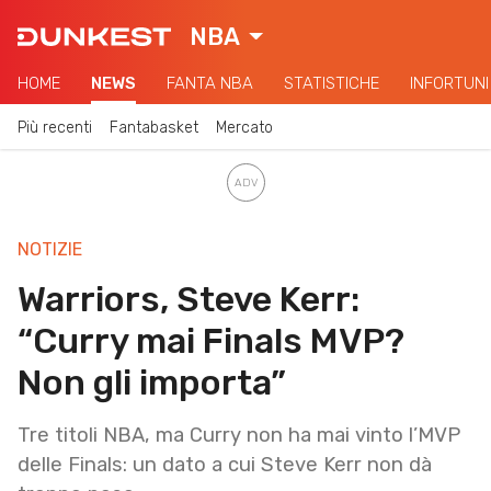
NBA
HOME
NEWS
FANTA NBA
STATISTICHE
INFORTUNI
Più recenti
Fantabasket
Mercato
NOTIZIE
Warriors, Steve Kerr:
“Curry mai Finals MVP?
Non gli importa”
Tre titoli NBA, ma Curry non ha mai vinto l’MVP
delle Finals: un dato a cui Steve Kerr non dà