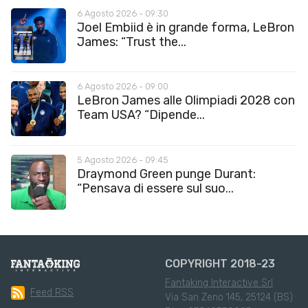
6 Agosto 2026 - 09:30
Joel Embiid è in grande forma, LeBron
James: “Trust the...
6 Agosto 2026 - 09:00
LeBron James alle Olimpiadi 2028 con
Team USA? “Dipende...
5 Agosto 2026 - 09:45
Draymond Green punge Durant:
“Pensava di essere sul suo...
COPYRIGHT 2018-23
Fantaking Interactive Srl
Feed RSS
Via San Zeno 145, 25124 (BS)