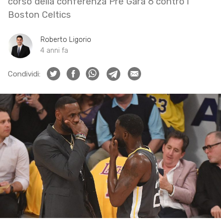
corso della conferenza Pre Gara 6 contro i
Boston Celtics
Roberto Ligorio
4 anni fa
Condividi: