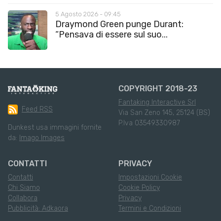
5 Agosto 2026 - 09:45
Draymond Green punge Durant:
“Pensava di essere sul suo...
COPYRIGHT 2018-23
Fantaking Interactive Srl
Feed RSS
Via San Zeno 145, 25124 (BS)
P.Iva 03549330987
Dunkest usa immagini fornite
da:
Imago Images
CONTATTI
PRIVACY
Contatti
Impostazioni Cookie
Chi Siamo
Cookie Policy
Collabora
Privacy
Pubblicità: Adkaora
Termini e Condizioni