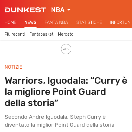
NBA
HOME
NEWS
FANTA NBA
STATISTICHE
INFORTUNI
Più recenti
Fantabasket
Mercato
NOTIZIE
Warriors, Iguodala: “Curry è
la migliore Point Guard
della storia”
Secondo Andre Iguodala, Steph Curry è
diventato la miglior Point Guard della storia