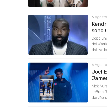
6 Agosto
Kendri
sono u
Dopo un’a
dei Warr
dal livel
6 Agosto
Joel 
James:
Nick Nurs
LeBron J
dei 76er