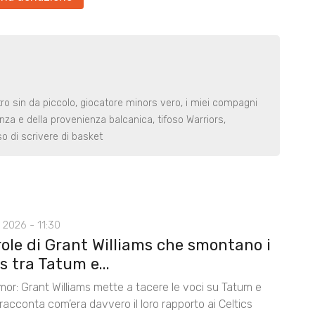
o sin da piccolo, giocatore minors vero, i miei compagni
za e della provenienza balcanica, tifoso Warriors,
 di scrivere di basket
 2026 - 11:30
role di Grant Williams che smontano i
 tra Tatum e...
mor: Grant Williams mette a tacere le voci su Tatum e
acconta com’era davvero il loro rapporto ai Celtics