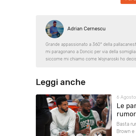
Adrian Cernescu
Grande appassionato a 360° della pallacanestr
mi paragonano a Doncic per via della somiglian
siccome mi chiamo come Wojnaroski ho deciso
Leggi anche
6 Agosto
Le pa
rumors
Basta ru
Brown e r