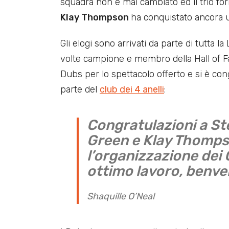
squadra non è mai cambiato ed il trio f
Klay Thompson
ha conquistato ancora u
Gli elogi sono arrivati da parte di tutta la 
volte campione e membro della Hall of
Dubs per lo spettacolo offerto e si è cong
parte del
club dei 4 anelli
:
Congratulazioni a S
Green e Klay Thompso
l’organizzazione dei 
ottimo lavoro, benvenu
Shaquille O’Neal