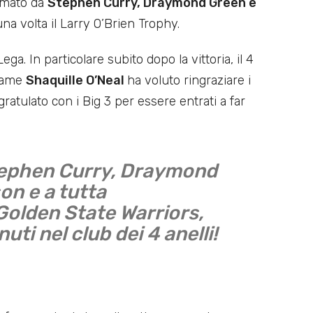
ormato da
Stephen Curry, Draymond Green e
na volta il Larry O’Brien Trophy.
Lega. In particolare subito dopo la vittoria, il 4
 Fame
Shaquille O’Neal
ha voluto ringraziare i
ratulato con i Big 3 per essere entrati a far
tephen Curry, Draymond
n e a tutta
Golden State Warriors,
ti nel club dei 4 anelli!