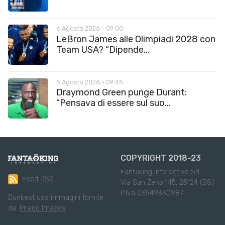
6 Agosto 2026 - 09:00
LeBron James alle Olimpiadi 2028 con
Team USA? “Dipende...
5 Agosto 2026 - 09:45
Draymond Green punge Durant:
“Pensava di essere sul suo...
COPYRIGHT 2018-23
Fantaking Interactive Srl
Feed RSS
Via San Zeno 145, 25124 (BS)
P.Iva 03549330987
Dunkest usa immagini fornite
da:
Imago Images