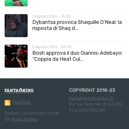
5 Agosto 2026 - 09:00
Dybantsa provoca Shaquille O’Neal: la
risposta di Shaq d...
5 Agosto 2026 - 08:56
Bosh approva il duo Giannis-Adebayo:
“Coppia da Heat Cul...
COPYRIGHT 2018-23
Fantaking Interactive Srl
Feed RSS
Via San Zeno 145, 25124 (BS)
P.Iva 03549330987
Dunkest usa immagini fornite
da:
Imago Images