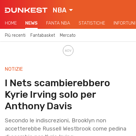
NBA
HOME
NEWS
FANTA NBA
STATISTICHE
INFORTUNI
Più recenti
Fantabasket
Mercato
NOTIZIE
I Nets scambierebbero
Kyrie Irving solo per
Anthony Davis
Secondo le indiscrezioni, Brooklyn non
accetterebbe Russell Westbrook come pedina