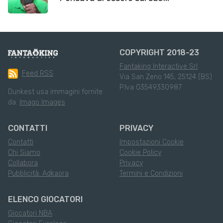
COPYRIGHT 2018-23
Fantaking Interactive Srl
Feed RSS
Via San Zeno 145, 25124 (BS)
P.Iva 03549330987
Dunkest usa immagini fornite
da:
Imago Images
CONTATTI
PRIVACY
Contatti
Impostazioni Cookie
Chi Siamo
Cookie Policy
Collabora
Privacy
Pubblicità: Adkaora
Termini e Condizioni
ELENCO GIOCATORI
Giocatori NBA