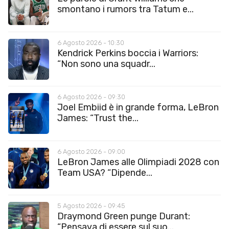
smontano i rumors tra Tatum e...
6 Agosto 2026 - 10:30
Kendrick Perkins boccia i Warriors:
“Non sono una squadr...
6 Agosto 2026 - 09:30
Joel Embiid è in grande forma, LeBron
James: “Trust the...
6 Agosto 2026 - 09:00
LeBron James alle Olimpiadi 2028 con
Team USA? “Dipende...
5 Agosto 2026 - 09:45
Draymond Green punge Durant:
“Pensava di essere sul suo...