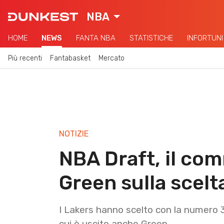
NBA
HOME
NEWS
FANTA NBA
STATISTICHE
INFORTUNI
Più recenti
Fantabasket
Mercato
NOTIZIE
NBA Draft, il c
Green sulla scelt
I Lakers hanno scelto con la numero 3
cui è uscito anche Green