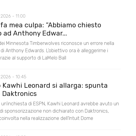
2026 - 11:00
 fa mea culpa: “Abbiamo chiesto
o ad Anthony Edwar...
 dei Minnesota Timberwolves riconosce un errore nella
di Anthony Edwards. L’obiettivo ora è alleggerirne i
razie al supporto di LaMelo Ball
 2026 - 10:45
o Kawhi Leonard si allarga: spunta
 Daktronics
un’inchiesta di ESPN, Kawhi Leonard avrebbe avuto un
di sponsorizzazione non dichiarato con Daktronics,
oinvolta nella realizzazione dell’Intuit Dome