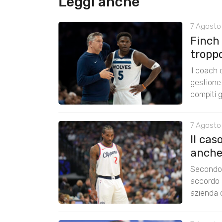
Leggi anche
7 Agosto 
Finch
tropp
Il coach
gestione 
compiti g
7 Agosto
Il cas
anche
Secondo 
accordo 
azienda c