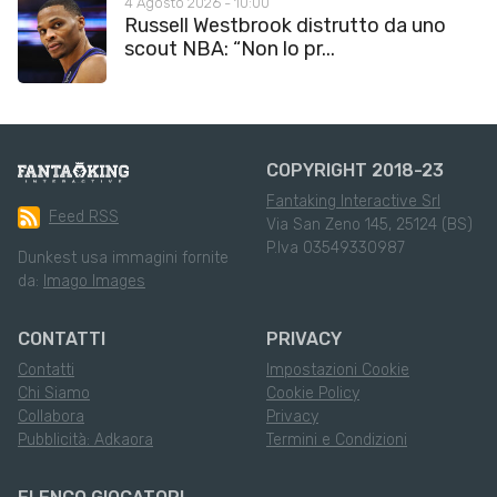
4 Agosto 2026 - 10:00
Russell Westbrook distrutto da uno
scout NBA: “Non lo pr...
COPYRIGHT 2018-23
Fantaking Interactive Srl
Feed RSS
Via San Zeno 145, 25124 (BS)
P.Iva 03549330987
Dunkest usa immagini fornite
da:
Imago Images
CONTATTI
PRIVACY
Contatti
Impostazioni Cookie
Chi Siamo
Cookie Policy
Collabora
Privacy
Pubblicità: Adkaora
Termini e Condizioni