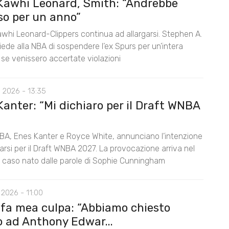
Kawhi Leonard, Smith: “Andrebbe
so per un anno”
awhi Leonard-Clippers continua ad allargarsi. Stephen A.
ede alla NBA di sospendere l’ex Spurs per un’intera
 se venissero accertate violazioni
 2026 - 13:35
anter: “Mi dichiaro per il Draft WNBA
BA, Enes Kanter e Royce White, annunciano l’intenzione
rarsi per il Draft WNBA 2027. La provocazione arriva nel
l caso nato dalle parole di Sophie Cunningham
2026 - 11:00
 fa mea culpa: “Abbiamo chiesto
o ad Anthony Edwar...