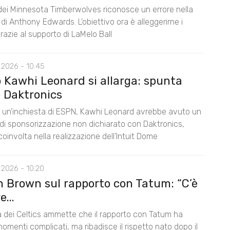
 dei Minnesota Timberwolves riconosce un errore nella
di Anthony Edwards. L’obiettivo ora è alleggerirne i
razie al supporto di LaMelo Ball
 2026 - 10:45
o Kawhi Leonard si allarga: spunta
 Daktronics
un’inchiesta di ESPN, Kawhi Leonard avrebbe avuto un
di sponsorizzazione non dichiarato con Daktronics,
oinvolta nella realizzazione dell’Intuit Dome
 2026 - 10:20
n Brown sul rapporto con Tatum: “C’è
...
la dei Celtics ammette che il rapporto con Tatum ha
omenti complicati, ma ribadisce il rispetto nato dopo il