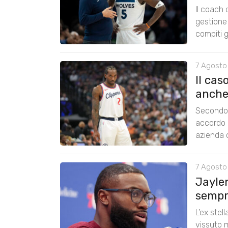
Il coach
gestione 
compiti g
7 Agosto
Il cas
anche
Secondo 
accordo 
azienda c
7 Agosto
Jayle
sempre
L’ex stel
vissuto m