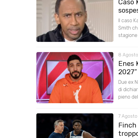
Caso 
sospe
Il caso K
Smith chi
stagione
8 Agosto
Enes K
2027”
Due ex N
di dichia
pieno de
7 Agosto 
Finch
tropp