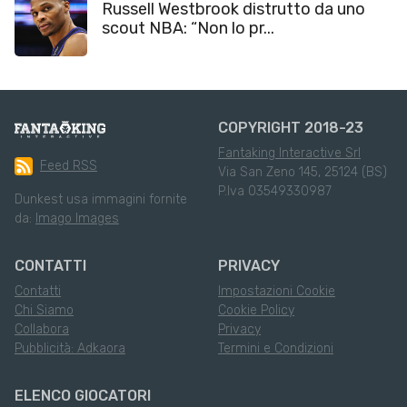
Russell Westbrook distrutto da uno
scout NBA: “Non lo pr...
COPYRIGHT 2018-23
Fantaking Interactive Srl
Feed RSS
Via San Zeno 145, 25124 (BS)
P.Iva 03549330987
Dunkest usa immagini fornite
da:
Imago Images
CONTATTI
PRIVACY
Contatti
Impostazioni Cookie
Chi Siamo
Cookie Policy
Collabora
Privacy
Pubblicità: Adkaora
Termini e Condizioni
ELENCO GIOCATORI