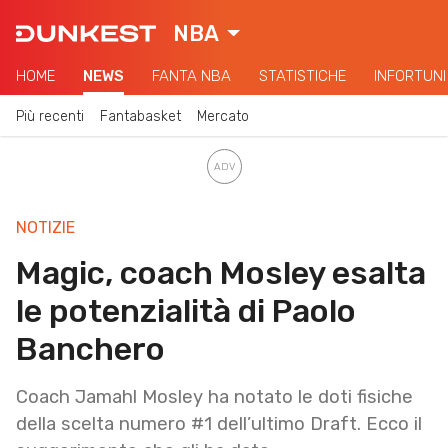
NBA
HOME
NEWS
FANTA NBA
STATISTICHE
INFORTUNI
Più recenti
Fantabasket
Mercato
NOTIZIE
Magic, coach Mosley esalta
le potenzialità di Paolo
Banchero
Coach Jamahl Mosley ha notato le doti fisiche
della scelta numero #1 dell’ultimo Draft. Ecco il