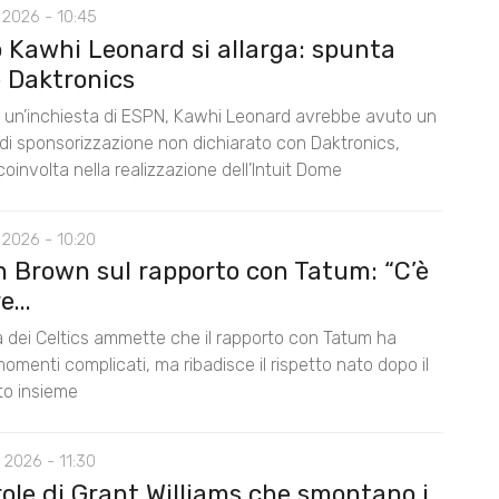
 2026 - 10:45
o Kawhi Leonard si allarga: spunta
 Daktronics
un’inchiesta di ESPN, Kawhi Leonard avrebbe avuto un
di sponsorizzazione non dichiarato con Daktronics,
oinvolta nella realizzazione dell’Intuit Dome
 2026 - 10:20
n Brown sul rapporto con Tatum: “C’è
...
la dei Celtics ammette che il rapporto con Tatum ha
omenti complicati, ma ribadisce il rispetto nato dopo il
nto insieme
 2026 - 11:30
role di Grant Williams che smontano i