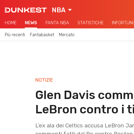
NBA
HOME
NEWS
FANTA NBA
STATISTICHE
INFORTUNI
Più recenti
Fantabasket
Mercato
NOTIZIE
Glen Davis comme
LeBron contro i ti
L’ex ala dei Celtics accusa LeBron Ja
commenti fatti dal Re contro Boston