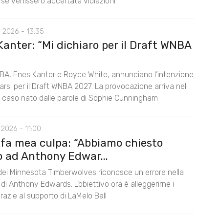
 se venissero accertate violazioni
 2026 - 13:35
anter: “Mi dichiaro per il Draft WNBA
BA, Enes Kanter e Royce White, annunciano l’intenzione
rarsi per il Draft WNBA 2027. La provocazione arriva nel
l caso nato dalle parole di Sophie Cunningham
2026 - 11:00
 fa mea culpa: “Abbiamo chiesto
o ad Anthony Edwar...
 dei Minnesota Timberwolves riconosce un errore nella
di Anthony Edwards. L’obiettivo ora è alleggerirne i
razie al supporto di LaMelo Ball