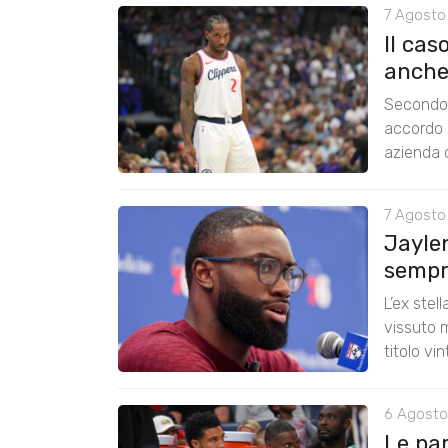
7 Agosto
Il cas
anche
Secondo 
accordo 
azienda c
7 Agosto
Jayle
sempre
L’ex stel
vissuto m
titolo vi
6 Agosto
Le pa