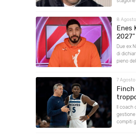
stagione
8 Agosto
Enes K
2027”
Due ex N
di dichia
pieno de
7 Agosto 
Finch
tropp
Il coach
gestione 
compiti g