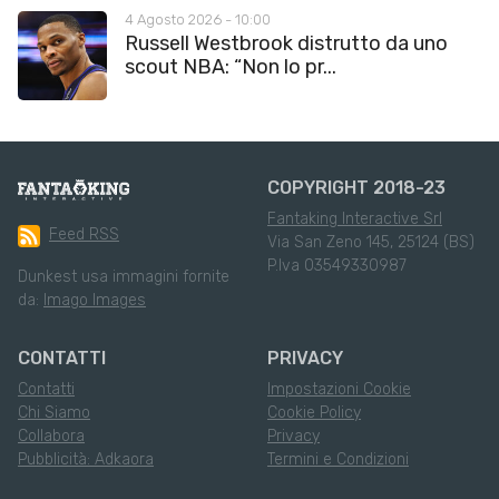
4 Agosto 2026 - 10:00
Russell Westbrook distrutto da uno
scout NBA: “Non lo pr...
COPYRIGHT 2018-23
Fantaking Interactive Srl
Feed RSS
Via San Zeno 145, 25124 (BS)
P.Iva 03549330987
Dunkest usa immagini fornite
da:
Imago Images
CONTATTI
PRIVACY
Contatti
Impostazioni Cookie
Chi Siamo
Cookie Policy
Collabora
Privacy
Pubblicità: Adkaora
Termini e Condizioni