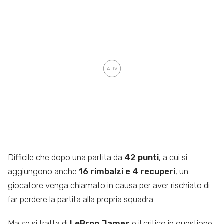
Difficile che dopo una partita da
42 punti
, a cui si
aggiungono anche
16 rimbalzi e 4 recuperi
, un
giocatore venga chiamato in causa per aver rischiato di
far perdere la partita alla propria squadra.
Ma se si tratta di
LeBron James
e il critico in questione