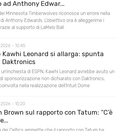
o ad Anthony Edwar...
 dei Minnesota Timberwolves riconosce un errore nella
di Anthony Edwards. L’obiettivo ora è alleggerirne i
razie al supporto di LaMelo Ball
 2026 - 10:45
o Kawhi Leonard si allarga: spunta
 Daktronics
un’inchiesta di ESPN, Kawhi Leonard avrebbe avuto un
di sponsorizzazione non dichiarato con Daktronics,
oinvolta nella realizzazione dell’Intuit Dome
 2026 - 10:20
n Brown sul rapporto con Tatum: “C’è
...
la dei Celtics ammette che il rapporto con Tatum ha