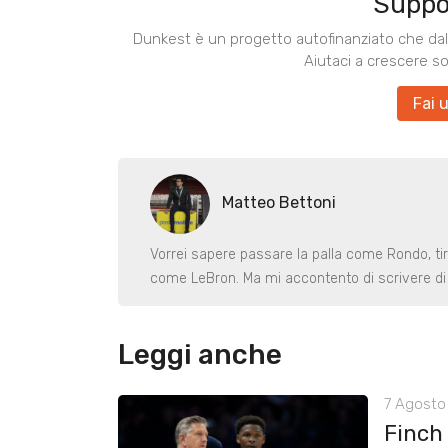
Suppo
Dunkest è un progetto autofinanziato che dal 
Aiutaci a crescere s
Fai 
Matteo Bettoni
Vorrei sapere passare la palla come Rondo, ti
come LeBron. Ma mi accontento di scrivere di 
Leggi anche
7 Agosto 
Finch