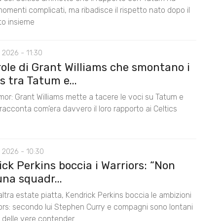
omenti complicati, ma ribadisce il rispetto nato dopo il
nto insieme
 2026 - 11:30
role di Grant Williams che smontano i
 tra Tatum e...
mor: Grant Williams mette a tacere le voci su Tatum e
acconta com’era davvero il loro rapporto ai Celtics
 2026 - 10:30
ck Perkins boccia i Warriors: “Non
na squadr...
ltra estate piatta, Kendrick Perkins boccia le ambizioni
iors: secondo lui Stephen Curry e compagni sono lontani
lo delle vere contender