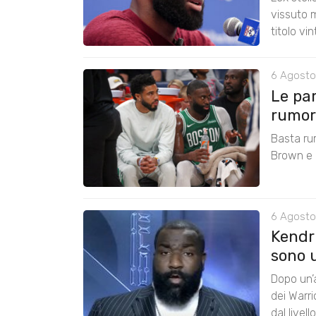
vissuto m
titolo vi
6 Agosto
Le pa
rumors
Basta ru
Brown e r
6 Agosto
Kendri
sono u
Dopo un’a
dei Warr
dal livel