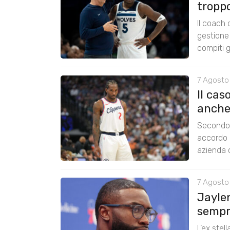
tropp
Il coach
gestione 
compiti g
7 Agosto
Il cas
anche
Secondo 
accordo 
azienda c
7 Agosto
Jayle
sempre
L’ex stel