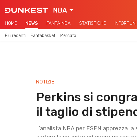
NBA
HOME
NEWS
FANTA NBA
STATISTICHE
INFORTUNI
Più recenti
Fantabasket
Mercato
NOTIZIE
Perkins si congr
il taglio di stipen
L’analista NBA per ESPN apprezza la sc
aiutare la squadra ad avere un roste