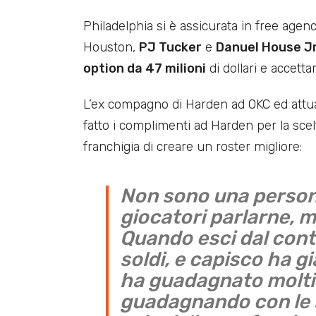
Philadelphia si è assicurata in free age
Houston,
PJ Tucker
e
Danuel House J
option da 47 milioni
di dollari e accett
L’ex compagno di Harden ad OKC ed attu
fatto i complimenti ad Harden per la scelt
franchigia di creare un roster migliore:
Non sono una persona
giocatori parlarne, m
Quando esci dal con
soldi, e capisco ha gi
ha guadagnato molti 
guadagnando con le s