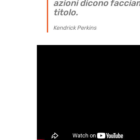
azioni dicono faccia
titolo.
Kendrick Perkins