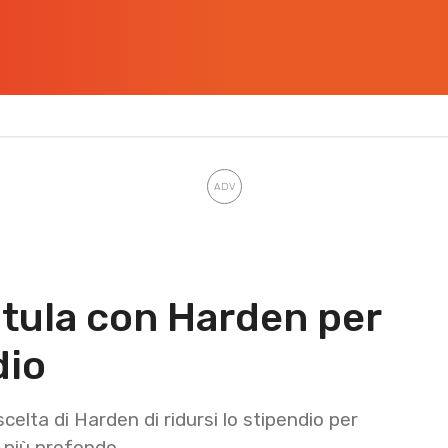
atula con Harden per
dio
elta di Harden di ridursi lo stipendio per
r più profondo