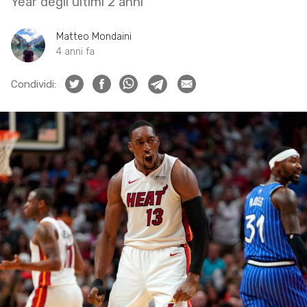
Year degli ultimi 2 anni
Matteo Mondaini
4 anni fa
Condividi: