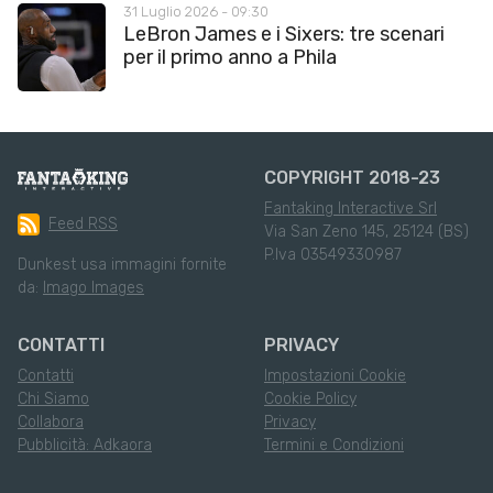
31 Luglio 2026 - 09:30
LeBron James e i Sixers: tre scenari
per il primo anno a Phila
COPYRIGHT 2018-23
Fantaking Interactive Srl
Feed RSS
Via San Zeno 145, 25124 (BS)
P.Iva 03549330987
Dunkest usa immagini fornite
da:
Imago Images
CONTATTI
PRIVACY
Contatti
Impostazioni Cookie
Chi Siamo
Cookie Policy
Collabora
Privacy
Pubblicità: Adkaora
Termini e Condizioni