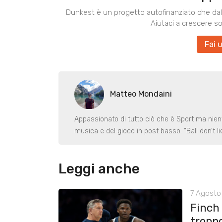
Dunkest è un progetto autofinanziato che dal 
Aiutaci a crescere s
Fai 
Matteo Mondaini
Appassionato di tutto ciò che è Sport ma nient
musica e del gioco in post basso. “Ball don’t lie
Leggi anche
7 Agosto 
Finch
tropp