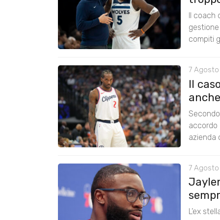
Il coach
gestione 
compiti g
7 Agosto
Il cas
anche
Secondo 
accordo 
azienda c
7 Agosto
Jayle
sempre
L’ex stel