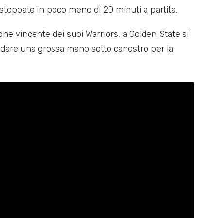
 stoppate in poco meno di 20 minuti a partita.
one vincente dei suoi Warriors, a Golden State si
dare una grossa mano sotto canestro per la