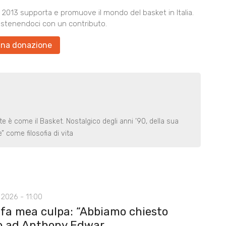
2013 supporta e promuove il mondo del basket in Italia.
ostenendoci con un contributo.
una donazione
e è come il Basket. Nostalgico degli anni ’90, della sua
” come filosofia di vita
2026 - 11:00
 fa mea culpa: “Abbiamo chiesto
o ad Anthony Edwar...