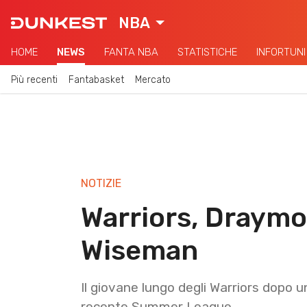
NBA
HOME
NEWS
FANTA NBA
STATISTICHE
INFORTUNI
Più recenti
Fantabasket
Mercato
NOTIZIE
Warriors, Draym
Wiseman
Il giovane lungo degli Warriors dopo u
recente Summer League