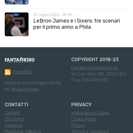
31 Luglio 2026 - 09:30
LeBron James e i Sixers: tre scenari
per il primo anno a Phila
COPYRIGHT 2018-23
Fantaking Interactive Srl
Feed RSS
Via San Zeno 145, 25124 (BS)
P.Iva 03549330987
Dunkest usa immagini fornite
da:
Imago Images
CONTATTI
PRIVACY
Contatti
Impostazioni Cookie
Chi Siamo
Cookie Policy
Collabora
Privacy
Pubblicità: Adkaora
Termini e Condizioni