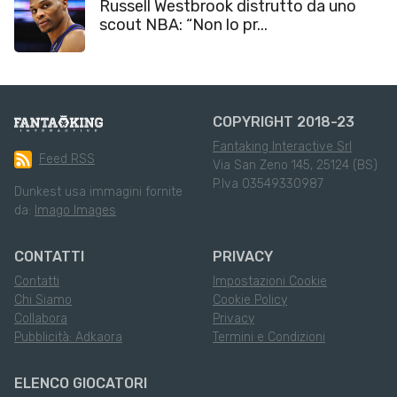
Russell Westbrook distrutto da uno
scout NBA: “Non lo pr...
COPYRIGHT 2018-23
Fantaking Interactive Srl
Feed RSS
Via San Zeno 145, 25124 (BS)
P.Iva 03549330987
Dunkest usa immagini fornite
da:
Imago Images
CONTATTI
PRIVACY
Contatti
Impostazioni Cookie
Chi Siamo
Cookie Policy
Collabora
Privacy
Pubblicità: Adkaora
Termini e Condizioni
ELENCO GIOCATORI