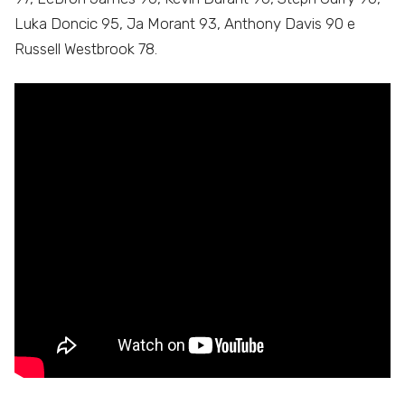
Luka Doncic 95, Ja Morant 93, Anthony Davis 90 e
Russell Westbrook 78.