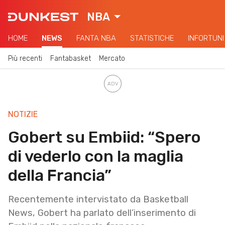
NBA
HOME
NEWS
FANTA NBA
STATISTICHE
INFORTUNI
Più recenti
Fantabasket
Mercato
NOTIZIE
Gobert su Embiid: “Spero
di vederlo con la maglia
della Francia”
Recentemente intervistato da Basketball
News, Gobert ha parlato dell’inserimento di