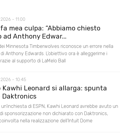
2026 - 11:00
 fa mea culpa: “Abbiamo chiesto
o ad Anthony Edwar...
 dei Minnesota Timberwolves riconosce un errore nella
di Anthony Edwards. L’obiettivo ora è alleggerirne i
razie al supporto di LaMelo Ball
 2026 - 10:45
o Kawhi Leonard si allarga: spunta
 Daktronics
un’inchiesta di ESPN, Kawhi Leonard avrebbe avuto un
di sponsorizzazione non dichiarato con Daktronics,
oinvolta nella realizzazione dell’Intuit Dome