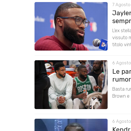
7 Agosto
Jayle
sempre
L’ex stel
vissuto m
titolo vi
6 Agosto
Le pa
rumors
Basta ru
Brown e r
6 Agosto
Kendri