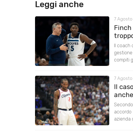
Leggi anche
7 Agosto 
Finch
tropp
Il coach
gestione 
compiti g
7 Agosto
Il cas
anche
Secondo 
accordo 
azienda c