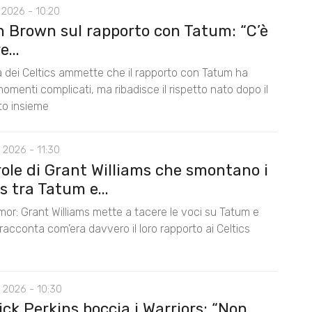
 2026 - 10:20
n Brown sul rapporto con Tatum: “C’è
...
la dei Celtics ammette che il rapporto con Tatum ha
omenti complicati, ma ribadisce il rispetto nato dopo il
nto insieme
 2026 - 11:30
role di Grant Williams che smontano i
 tra Tatum e...
mor: Grant Williams mette a tacere le voci su Tatum e
acconta com’era davvero il loro rapporto ai Celtics
 2026 - 10:30
ck Perkins boccia i Warriors: “Non