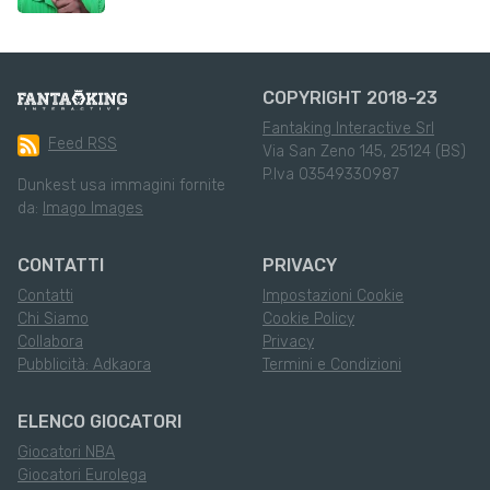
COPYRIGHT 2018-23
Fantaking Interactive Srl
Feed RSS
Via San Zeno 145, 25124 (BS)
P.Iva 03549330987
Dunkest usa immagini fornite
da:
Imago Images
CONTATTI
PRIVACY
Contatti
Impostazioni Cookie
Chi Siamo
Cookie Policy
Collabora
Privacy
Pubblicità: Adkaora
Termini e Condizioni
ELENCO GIOCATORI
Giocatori NBA
Giocatori Eurolega