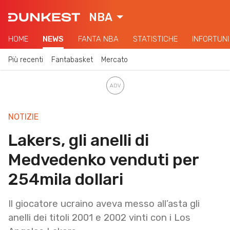
NBA
HOME
NEWS
FANTA NBA
STATISTICHE
INFORTUNI
Più recenti
Fantabasket
Mercato
NOTIZIE
Lakers, gli anelli di
Medvedenko venduti per
254mila dollari
Il giocatore ucraino aveva messo all’asta gli
anelli dei titoli 2001 e 2002 vinti con i Los