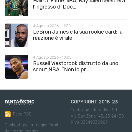
Hall of Fame NBA, Ray Allen celebrerà
l’ingresso di Doc...
4 Agosto 2026 - 11:30
LeBron James e la sua rookie card: la
reazione è virale
4 Agosto 2026 - 10:00
Russell Westbrook distrutto da uno
scout NBA: “Non lo pr...
COPYRIGHT 2018-23
Fantaking Interactive Srl
Feed RSS
Via San Zeno 145, 25124 (BS)
P.Iva 03549330987
Dunkest usa immagini fornite
da:
Imago Images