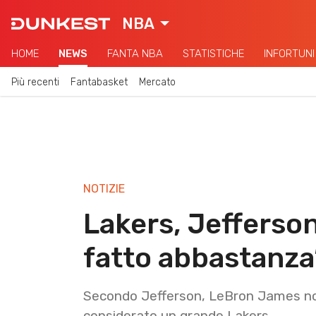
NBA
HOME
NEWS
FANTA NBA
STATISTICHE
INFORTUNI
Più recenti
Fantabasket
Mercato
NOTIZIE
Lakers, Jefferso
fatto abbastanza
Secondo Jefferson, LeBron James no
considerato un grande Lakers