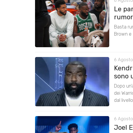
6 Agosto
Le pa
rumors
Basta ru
Brown e r
6 Agosto
Kendri
sono u
Dopo un’a
dei Warr
dal livel
6 Agosto
Joel 