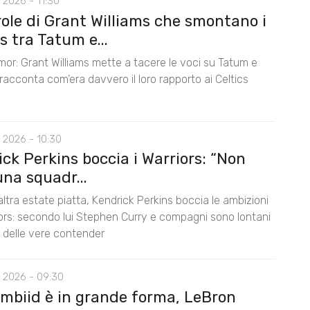
 2026 - 11:30
role di Grant Williams che smontano i
 tra Tatum e...
mor: Grant Williams mette a tacere le voci su Tatum e
acconta com’era davvero il loro rapporto ai Celtics
 2026 - 10:30
ck Perkins boccia i Warriors: “Non
na squadr...
ltra estate piatta, Kendrick Perkins boccia le ambizioni
iors: secondo lui Stephen Curry e compagni sono lontani
lo delle vere contender
 2026 - 09:30
Embiid è in grande forma, LeBron