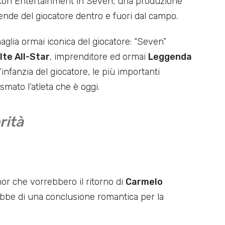
lkon Entertainment in Seven, una produzione
icende del giocatore dentro e fuori dal campo.
 maglia ormai iconica del giocatore: “Seven”
lte All-Star
, imprenditore ed ormai
Leggenda
l’infanzia del giocatore, le più importanti
ato l’atleta che è oggi.
rità
umor che vorrebbero il ritorno di
Carmelo
ebbe di una conclusione romantica per la