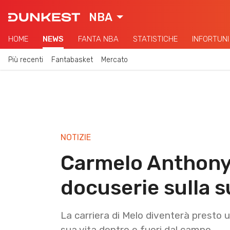
NBA
HOME
NEWS
FANTA NBA
STATISTICHE
INFORTUNI
Più recenti
Fantabasket
Mercato
NOTIZIE
Carmelo Anthony
docuserie sulla s
La carriera di Melo diventerà presto u
sua vita dentro e fuori dal campo