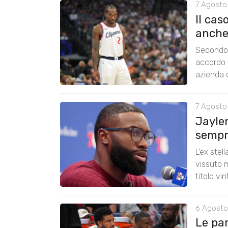
7 Agosto
Il cas
anche
Secondo 
accordo 
azienda c
7 Agosto
Jayle
sempre
L’ex stel
vissuto m
titolo vi
6 Agosto
Le pa