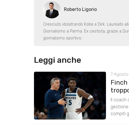
Roberto Ligorio
Cresciuto idolatrando Kobe e Dirk. Laureato al
Giornalismo a Parma. Ex cestista, grazie a Dunk
giornalismo sportivo.
Leggi anche
7 Agosto 
Finch
tropp
Il coach
gestione 
compiti g