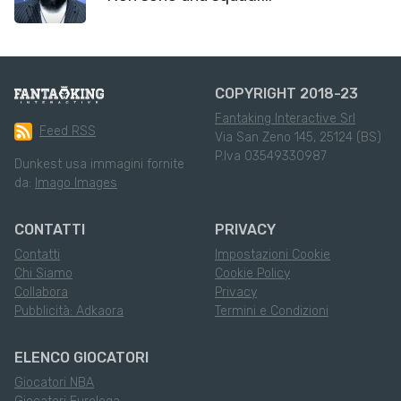
COPYRIGHT 2018-23
Fantaking Interactive Srl
Feed RSS
Via San Zeno 145, 25124 (BS)
P.Iva 03549330987
Dunkest usa immagini fornite
da:
Imago Images
CONTATTI
PRIVACY
Contatti
Impostazioni Cookie
Chi Siamo
Cookie Policy
Collabora
Privacy
Pubblicità: Adkaora
Termini e Condizioni
ELENCO GIOCATORI
Giocatori NBA