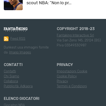
scout NBA: “Non lo pr...
COPYRIGHT 2018-23
Fantaking Interactive Srl
Feed RSS
Via San Zeno 145, 25124 (BS)
P.Iva 03549330987
Dunkest usa immagini fornite
da:
Imago Images
CONTATTI
PRIVACY
Contatti
Impostazioni Cookie
Chi Siamo
Cookie Policy
Collabora
Privacy
Pubblicità: Adkaora
Termini e Condizioni
ELENCO GIOCATORI
Giocatori NBA