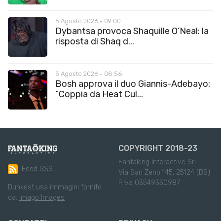
5 Agosto 2026 - 09:00
Dybantsa provoca Shaquille O’Neal: la
risposta di Shaq d...
5 Agosto 2026 - 08:56
Bosh approva il duo Giannis-Adebayo:
“Coppia da Heat Cul...
COPYRIGHT 2018-23
Fantaking Interactive Srl
Feed RSS
Via San Zeno 145, 25124 (BS)
P.Iva 03549330987
Dunkest usa immagini fornite
da:
Imago Images