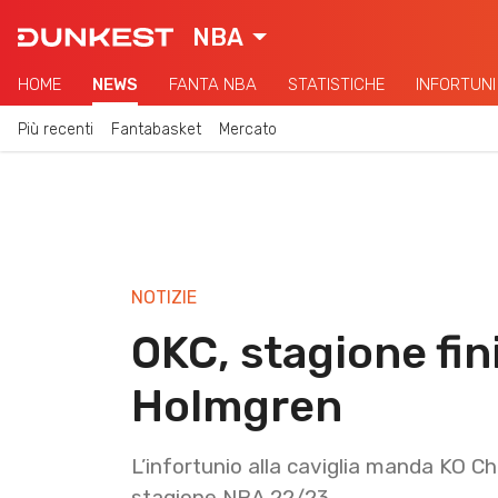
NBA
HOME
NEWS
FANTA NBA
STATISTICHE
INFORTUNI
Più recenti
Fantabasket
Mercato
NOTIZIE
OKC, stagione fin
Holmgren
L’infortunio alla caviglia manda KO C
stagione NBA 22/23