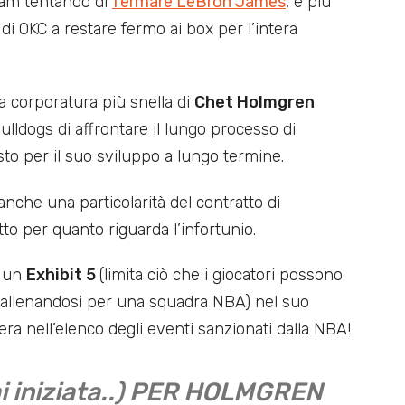
o-am tentando di
fermare LeBron James
, è più
 di OKC a restare fermo ai box per l’intera
a corporatura più snella di
Chet Holmgren
lldogs di affrontare il lungo processo di
sto per il suo sviluppo a lungo termine.
anche una particolarità del contratto di
o per quanto riguarda l’infortunio.
a un
Exhibit 5
(limita ciò che i giocatori possono
 e allenandosi per una squadra NBA) nel suo
ra nell’elenco degli eventi sanzionati dalla NBA!
i iniziata..) PER HOLMGREN