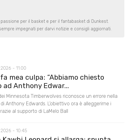
 passione per il basket e per il fantabasket di Dunkest.
t sempre impegnati per darvi notizie e consigli aggiornati.
2026 - 11:00
 fa mea culpa: “Abbiamo chiesto
o ad Anthony Edwar...
 dei Minnesota Timberwolves riconosce un errore nella
di Anthony Edwards. L’obiettivo ora è alleggerirne i
razie al supporto di LaMelo Ball
 2026 - 10:45
o Kawhi Leonard si allarga: spunta