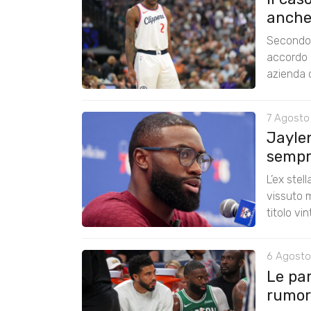
anche
Secondo 
accordo 
azienda c
7 Agosto
Jayle
sempre
L’ex stel
vissuto m
titolo vi
6 Agosto
Le pa
rumors