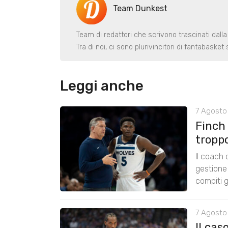
Team Dunkest
Team di redattori che scrivono trascinati dalla
Tra di noi, ci sono plurivincitori di fantabaske
Leggi anche
7 Agosto 
Finch
tropp
Il coach
gestione 
compiti g
7 Agosto
Il cas