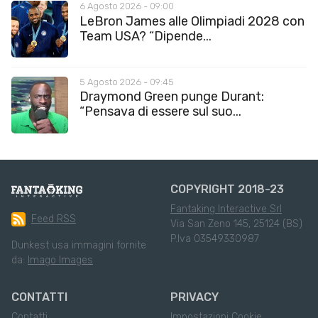
6 Agosto 2026 - 09:00
LeBron James alle Olimpiadi 2028 con
Team USA? “Dipende...
5 Agosto 2026 - 09:45
Draymond Green punge Durant:
“Pensava di essere sul suo...
COPYRIGHT 2018-23
Fantaking Interactive Srl
Feed RSS
Via San Zeno 145, 25124 (BS)
P.Iva 03549330987
Dunkest usa immagini fornite
da:
Imago Images
CONTATTI
PRIVACY
Contatti
Impostazioni Cookie